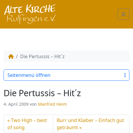
Me
Die Pertussis – Hit´z
Seitenmenü öffnen
Die Pertussis – Hit´z
4. April 2009
von
Manfred Heim
Two High – best
Burr und Klaiber – Einfach gut
of song
geträumt